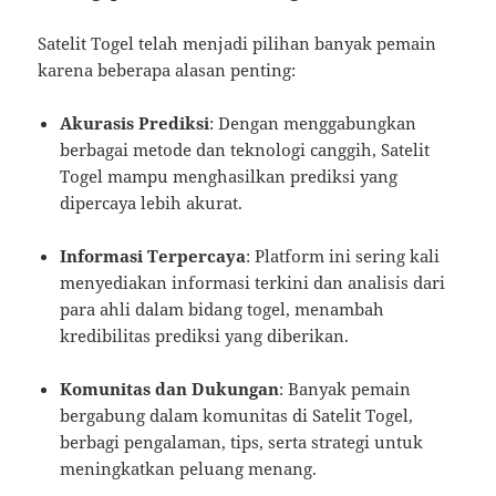
Satelit Togel telah menjadi pilihan banyak pemain
karena beberapa alasan penting:
Akurasis Prediksi
: Dengan menggabungkan
berbagai metode dan teknologi canggih, Satelit
Togel mampu menghasilkan prediksi yang
dipercaya lebih akurat.
Informasi Terpercaya
: Platform ini sering kali
menyediakan informasi terkini dan analisis dari
para ahli dalam bidang togel, menambah
kredibilitas prediksi yang diberikan.
Komunitas dan Dukungan
: Banyak pemain
bergabung dalam komunitas di Satelit Togel,
berbagi pengalaman, tips, serta strategi untuk
meningkatkan peluang menang.