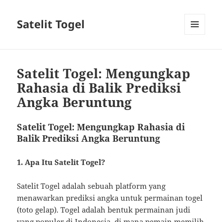
Satelit Togel
MENU
AND
WIDGETS
Satelit Togel: Mengungkap
Rahasia di Balik Prediksi
Angka Beruntung
Satelit Togel: Mengungkap Rahasia di
Balik Prediksi Angka Beruntung
1. Apa Itu Satelit Togel?
Satelit Togel adalah sebuah platform yang
menawarkan prediksi angka untuk permainan togel
(toto gelap). Togel adalah bentuk permainan judi
yang populer di Indonesia, di mana pemain memilih