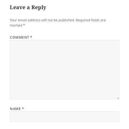
Leave a Reply
Your email address will not be published.
Required fields are
marked
*
COMMENT
*
NAME
*