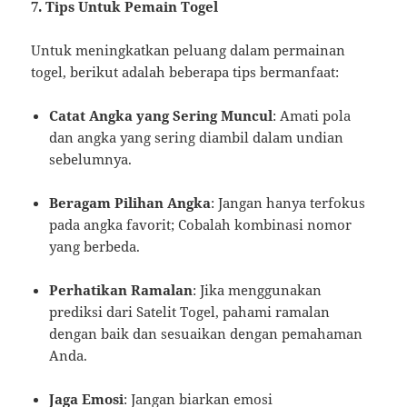
7. Tips Untuk Pemain Togel
Untuk meningkatkan peluang dalam permainan
togel, berikut adalah beberapa tips bermanfaat:
Catat Angka yang Sering Muncul
: Amati pola
dan angka yang sering diambil dalam undian
sebelumnya.
Beragam Pilihan Angka
: Jangan hanya terfokus
pada angka favorit; Cobalah kombinasi nomor
yang berbeda.
Perhatikan Ramalan
: Jika menggunakan
prediksi dari Satelit Togel, pahami ramalan
dengan baik dan sesuaikan dengan pemahaman
Anda.
Jaga Emosi
: Jangan biarkan emosi