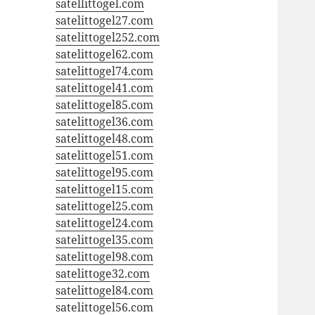
satellittogel.com
satelittogel27.com
satelittogel252.com
satelittogel62.com
satelittogel74.com
satelittogel41.com
satelittogel85.com
satelittogel36.com
satelittogel48.com
satelittogel51.com
satelittogel95.com
satelittogel15.com
satelittogel25.com
satelittogel24.com
satelittogel35.com
satelittogel98.com
satelittoge32.com
satelittogel84.com
satelittogel56.com