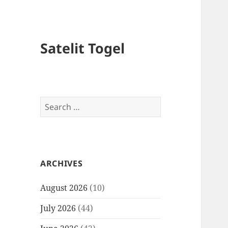
Satelit Togel
Search
for:
ARCHIVES
August 2026
(10)
July 2026
(44)