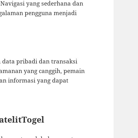
Navigasi yang sederhana dan
ngalaman pengguna menjadi
data pribadi dan transaksi
eamanan yang canggih, pemain
ran informasi yang dapat
telitTogel