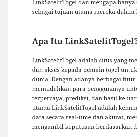
LinkSatelitTogel dan mengapa banya
sebagai tujuan utama mereka dalam 
Apa Itu LinkSatelitTogel
LinkSatelitTogel adalah situs yang 
dan akses kepada pemain togel untuk
dunia. Dengan adanya berbagai fitur 
memudahkan para penggunanya untu
terpercaya, prediksi, dan hasil kelua
utama LinkSatelitTogel adalah kem
data secara real-time dan akurat, 
mengambil keputusan berdasarkan da