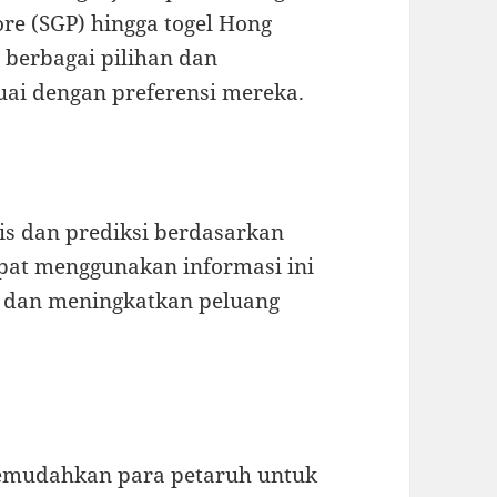
ore (SGP) hingga togel Hong
 berbagai pilihan dan
ai dengan preferensi mereka.
is dan prediksi berdasarkan
dapat menggunakan informasi ini
n dan meningkatkan peluang
emudahkan para petaruh untuk