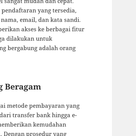
el sangat mudah dan cepat.
 pendaftaran yang tersedia,
nama, email, dan kata sandi.
erikan akses ke berbagai fitur
uga dilakukan untuk
ng bergabung adalah orang
g Beragam
agai metode pembayaran yang
ari transfer bank hingga e-
k memberikan kemudahan
. Dengan prosedur yang