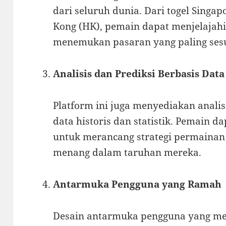
dari seluruh dunia. Dari togel Singap
Kong (HK), pemain dapat menjelajahi
menemukan pasaran yang paling sesu
Analisis dan Prediksi Berbasis Data
Platform ini juga menyediakan analis
data historis dan statistik. Pemain 
untuk merancang strategi permaina
menang dalam taruhan mereka.
Antarmuka Pengguna yang Ramah
Desain antarmuka pengguna yang m