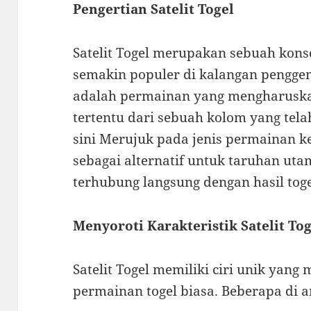
Pengertian Satelit Togel
Satelit Togel merupakan sebuah kon
semakin populer di kalangan penggema
adalah permainan yang mengharusk
tertentu dari sebuah kolom yang telah 
sini Merujuk pada jenis permainan ke
sebagai alternatif untuk taruhan uta
terhubung langsung dengan hasil tog
Menyoroti Karakteristik Satelit Tog
Satelit Togel memiliki ciri unik ya
permainan togel biasa. Beberapa di 