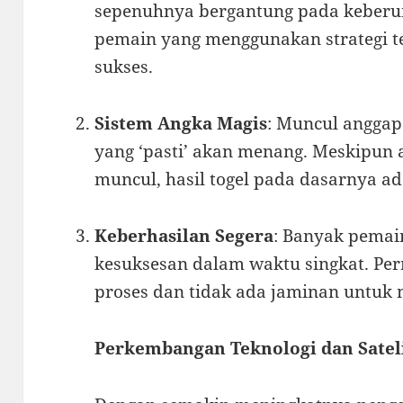
sepenuhnya bergantung pada keberun
pemain yang menggunakan strategi t
sukses.
Sistem Angka Magis
: Muncul anggap
yang ‘pasti’ akan menang. Meskipun
muncul, hasil togel pada dasarnya ad
Keberhasilan Segera
: Banyak pemai
kesuksesan dalam waktu singkat. Per
proses dan tidak ada jaminan untuk
Perkembangan Teknologi dan Sateli