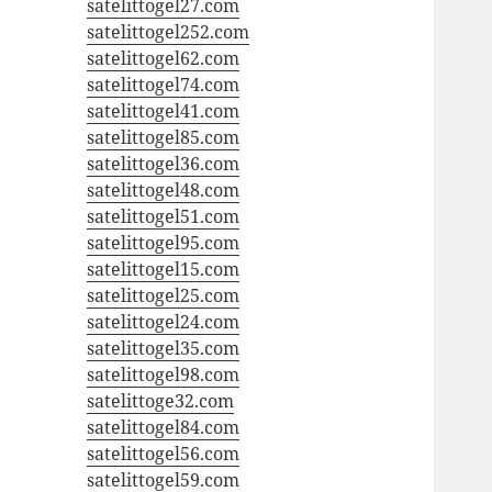
satelittogel27.com
satelittogel252.com
satelittogel62.com
satelittogel74.com
satelittogel41.com
satelittogel85.com
satelittogel36.com
satelittogel48.com
satelittogel51.com
satelittogel95.com
satelittogel15.com
satelittogel25.com
satelittogel24.com
satelittogel35.com
satelittogel98.com
satelittoge32.com
satelittogel84.com
satelittogel56.com
satelittogel59.com