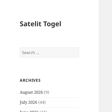
Satelit Togel
Search
for:
ARCHIVES
August 2026
(9)
July 2026
(44)