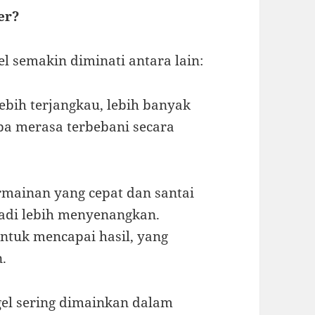
er?
l semakin diminati antara lain:
ebih terjangkau, lebih banyak
npa merasa terbebani secara
rmainan yang cepat dan santai
di lebih menyenangkan.
ntuk mencapai hasil, yang
.
ogel sering dimainkan dalam