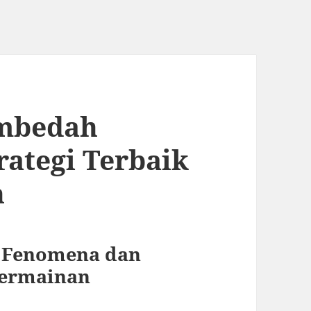
embedah
ategi Terbaik
n
h Fenomena dan
Permainan