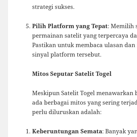
strategi sukses.
Pilih Platform yang Tepat
: Memilih
permainan satelit yang terpercaya d
Pastikan untuk membaca ulasan da
sinyal platform tersebut.
Mitos Seputar Satelit Togel
Meskipun Satelit Togel menawarkan 
ada berbagai mitos yang sering terja
perlu diluruskan adalah:
Keberuntungan Semata
: Banyak ya