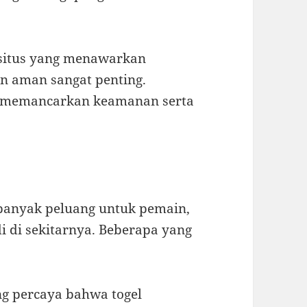
 situs yang menawarkan
an aman sangat penting.
n memancarkan keamanan serta
banyak peluang untuk pemain,
di di sekitarnya. Beberapa yang
ng percaya bahwa togel