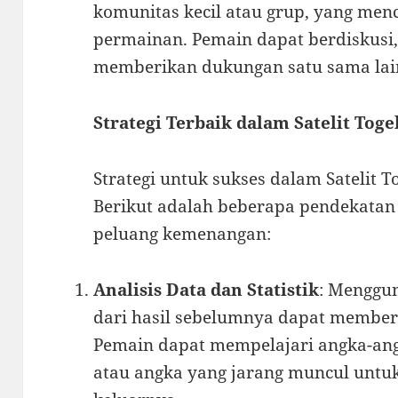
komunitas kecil atau grup, yang men
permainan. Pemain dapat berdiskusi, 
memberikan dukungan satu sama lai
Strategi Terbaik dalam Satelit Toge
Strategi untuk sukses dalam Satelit T
Berikut adalah beberapa pendekatan
peluang kemenangan:
Analisis Data dan Statistik
: Menggun
dari hasil sebelumnya dapat membe
Pemain dapat mempelajari angka-ang
atau angka yang jarang muncul unt