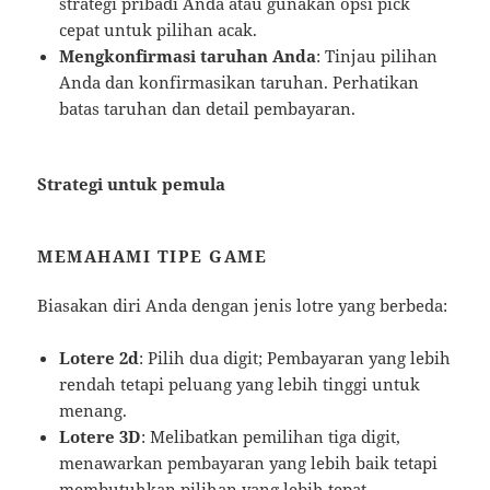
strategi pribadi Anda atau gunakan opsi pick
cepat untuk pilihan acak.
Mengkonfirmasi taruhan Anda
: Tinjau pilihan
Anda dan konfirmasikan taruhan. Perhatikan
batas taruhan dan detail pembayaran.
Strategi untuk pemula
MEMAHAMI TIPE GAME
Biasakan diri Anda dengan jenis lotre yang berbeda:
Lotere 2d
: Pilih dua digit; Pembayaran yang lebih
rendah tetapi peluang yang lebih tinggi untuk
menang.
Lotere 3D
: Melibatkan pemilihan tiga digit,
menawarkan pembayaran yang lebih baik tetapi
membutuhkan pilihan yang lebih tepat.