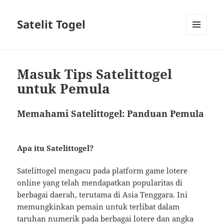
Satelit Togel
MENU
AND
WIDGETS
Masuk Tips Satelittogel
untuk Pemula
Memahami Satelittogel: Panduan Pemula
Apa itu Satelittogel?
Satelittogel mengacu pada platform game lotere
online yang telah mendapatkan popularitas di
berbagai daerah, terutama di Asia Tenggara. Ini
memungkinkan pemain untuk terlibat dalam
taruhan numerik pada berbagai lotere dan angka