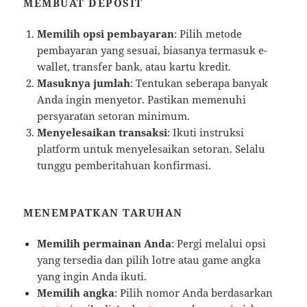
MEMBUAT DEPOSIT
Memilih opsi pembayaran
: Pilih metode
pembayaran yang sesuai, biasanya termasuk e-
wallet, transfer bank, atau kartu kredit.
Masuknya jumlah
: Tentukan seberapa banyak
Anda ingin menyetor. Pastikan memenuhi
persyaratan setoran minimum.
Menyelesaikan transaksi
: Ikuti instruksi
platform untuk menyelesaikan setoran. Selalu
tunggu pemberitahuan konfirmasi.
MENEMPATKAN TARUHAN
Memilih permainan Anda
: Pergi melalui opsi
yang tersedia dan pilih lotre atau game angka
yang ingin Anda ikuti.
Memilih angka
: Pilih nomor Anda berdasarkan