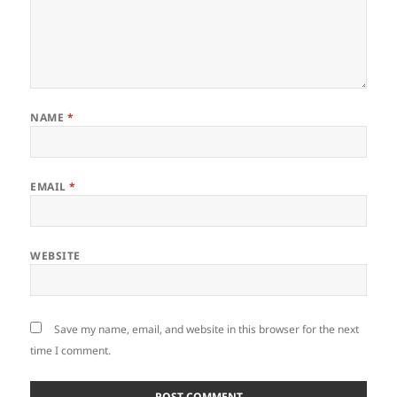
NAME
*
EMAIL
*
WEBSITE
Save my name, email, and website in this browser for the next
time I comment.