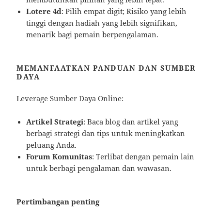
Lotere 4d
: Pilih empat digit; Risiko yang lebih
tinggi dengan hadiah yang lebih signifikan,
menarik bagi pemain berpengalaman.
MEMANFAATKAN PANDUAN DAN SUMBER
DAYA
Leverage Sumber Daya Online:
Artikel Strategi
: Baca blog dan artikel yang
berbagi strategi dan tips untuk meningkatkan
peluang Anda.
Forum Komunitas
: Terlibat dengan pemain lain
untuk berbagi pengalaman dan wawasan.
Pertimbangan penting