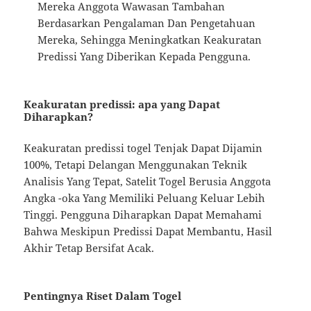
Mereka Anggota Wawasan Tambahan
Berdasarkan Pengalaman Dan Pengetahuan
Mereka, Sehingga Meningkatkan Keakuratan
Predissi Yang Diberikan Kepada Pengguna.
Keakuratan predissi: apa yang Dapat
Diharapkan?
Keakuratan predissi togel Tenjak Dapat Dijamin
100%, Tetapi Delangan Menggunakan Teknik
Analisis Yang Tepat, Satelit Togel Berusia Anggota
Angka -oka Yang Memiliki Peluang Keluar Lebih
Tinggi. Pengguna Diharapkan Dapat Memahami
Bahwa Meskipun Predissi Dapat Membantu, Hasil
Akhir Tetap Bersifat Acak.
Pentingnya Riset Dalam Togel