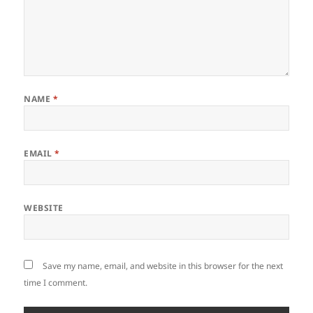
NAME
*
EMAIL
*
WEBSITE
Save my name, email, and website in this browser for the next
time I comment.