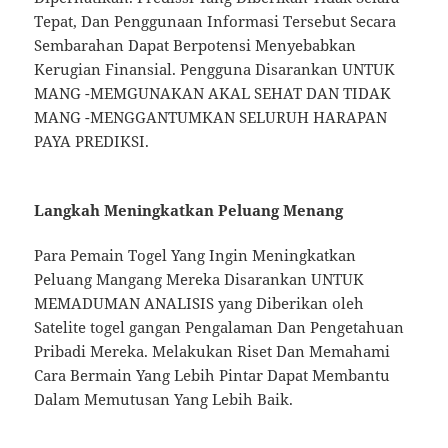
Tepat, Dan Penggunaan Informasi Tersebut Secara
Sembarahan Dapat Berpotensi Menyebabkan
Kerugian Finansial. Pengguna Disarankan UNTUK
MANG -MEMGUNAKAN AKAL SEHAT DAN TIDAK
MANG -MENGGANTUMKAN SELURUH HARAPAN
PAYA PREDIKSI.
Langkah Meningkatkan Peluang Menang
Para Pemain Togel Yang Ingin Meningkatkan
Peluang Mangang Mereka Disarankan UNTUK
MEMADUMAN ANALISIS yang Diberikan oleh
Satelite togel gangan Pengalaman Dan Pengetahuan
Pribadi Mereka. Melakukan Riset Dan Memahami
Cara Bermain Yang Lebih Pintar Dapat Membantu
Dalam Memutusan Yang Lebih Baik.